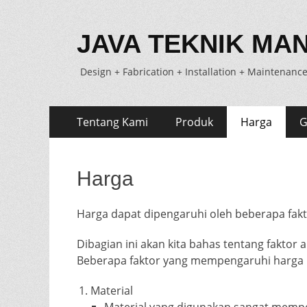
JAVA TEKNIK MAN
Design + Fabrication + Installation + Maintenanc
Skip
Primary
Tentang Kami
Produk
Harga
G
to
Menu
content
Harga
Harga dapat dipengaruhi oleh beberapa fakto
Dibagian ini akan kita bahas tentang faktor
Beberapa faktor yang mempengaruhi harga m
Material