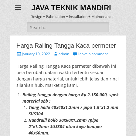
JAVA TEKNIK MANDIRI
Design + Fabrication + Installation + Maintenance
Search
for:
Harga Railing Tangga Kaca permeter
Posted
Author
January 19, 2022
admin
Leave a comment
on
Harga Railing Tangga Kaca permeter dibawah ini
bisa berubah dalam waktu tertentu sesuai
dengan harga material, untuk lebih jelas dan rinci
silahkan hub. marketing kami.
Railing tangga dengan harga Rp 2.150.000, spek
material sbb :
Tiang hollo 40x40x1.2mm / pipa 1.5″x1.2 mm
SUS304
Handraill hollo 30x60x1.2mm /pipa
2″x1.2mm SUS304 atau kayu kamper
40x60mm.