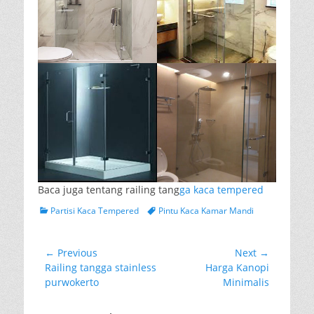
Baca juga tentang railing tang
ga kaca tempered
Categories
Tags
Partisi Kaca Tempered
Pintu Kaca Kamar Mandi
Post
← Previous
Next →
Previous
Next
Railing tangga stainless
Harga Kanopi
navigation
post:
post:
purwokerto
Minimalis