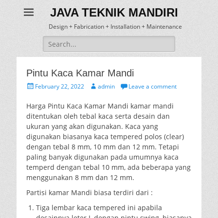
JAVA TEKNIK MANDIRI
Design + Fabrication + Installation + Maintenance
Search
for:
Pintu Kaca Kamar Mandi
Posted
Author
February 22, 2022
admin
Leave a comment
on
Harga Pintu Kaca Kamar Mandi kamar mandi
ditentukan oleh tebal kaca serta desain dan
ukuran yang akan digunakan. Kaca yang
digunakan biasanya kaca tempered polos (clear)
dengan tebal 8 mm, 10 mm dan 12 mm. Tetapi
paling banyak digunakan pada umumnya kaca
temperd dengan tebal 10 mm, ada beberapa yang
menggunakan 8 mm dan 12 mm.
Partisi kamar Mandi biasa terdiri dari :
Tiga lembar kaca tempered ini apabila
desainnya leter L dengan pintu swing, biasanya