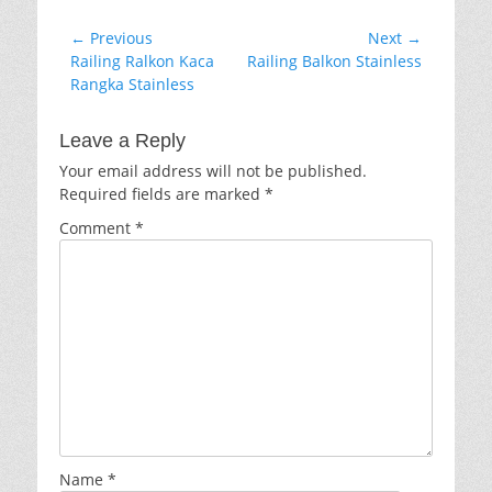
Post
← Previous
Next →
Previous
Next
Railing Ralkon Kaca
Railing Balkon Stainless
navigation
post:
post:
Rangka Stainless
Leave a Reply
Your email address will not be published.
Required fields are marked
*
Comment
*
Name
*