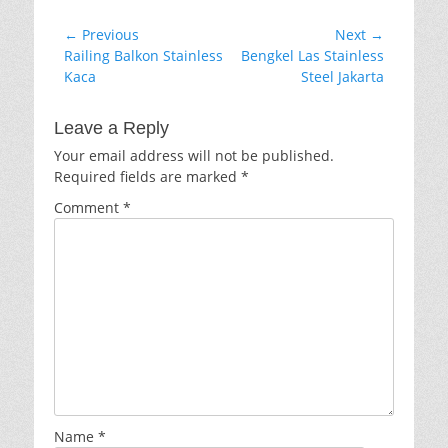
Post
← Previous
Next →
Previous
Next
Railing Balkon Stainless
Bengkel Las Stainless
navigation
post:
post:
Kaca
Steel Jakarta
Leave a Reply
Your email address will not be published.
Required fields are marked
*
Comment
*
Name
*