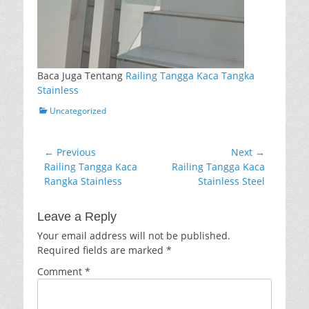
Baca Juga Tentang
Railing Tangga Kaca Tangka
Stainless
Categories
Uncategorized
Post
← Previous
Next →
Previous
Next
Railing Tangga Kaca
Railing Tangga Kaca
navigation
post:
post:
Rangka Stainless
Stainless Steel
Leave a Reply
Your email address will not be published.
Required fields are marked
*
Comment
*