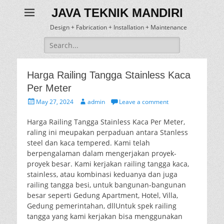
JAVA TEKNIK MANDIRI
Design + Fabrication + Installation + Maintenance
Search
for:
Harga Railing Tangga Stainless Kaca
Per Meter
Posted
Author
May 27, 2024
admin
Leave a comment
on
Harga Railing Tangga Stainless Kaca Per Meter,
raling ini meupakan perpaduan antara Stanless
steel dan kaca tempered. Kami telah
berpengalaman dalam mengerjakan proyek-
proyek besar. Kami kerjakan railing tangga kaca,
stainless, atau kombinasi keduanya dan juga
railing tangga besi, untuk bangunan-bangunan
besar seperti Gedung Apartment, Hotel, Villa,
Gedung pemerintahan, dllUntuk spek railing
tangga yang kami kerjakan bisa menggunakan