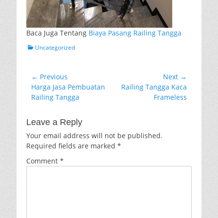
Baca Juga Tentang
Biaya Pasang Railing Tangga
Categories
Uncategorized
Post
← Previous
Next →
Previous
Next
Harga Jasa Pembuatan
Railing Tangga Kaca
navigation
post:
post:
Railing Tangga
Frameless
Leave a Reply
Your email address will not be published.
Required fields are marked
*
Comment
*