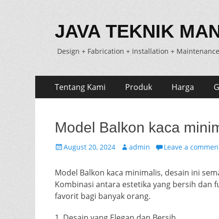
JAVA TEKNIK MAN
Design + Fabrication + Installation + Maintenanc
Skip
Primary
Tentang Kami
Produk
Harga
G
to
Menu
content
Model Balkon kaca minim
Posted
Author
August 20, 2024
admin
Leave a commen
on
Model Balkon kaca minimalis, desain ini se
Kombinasi antara estetika yang bersih dan 
favorit bagi banyak orang.
1. Desain yang Elegan dan Bersih