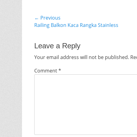
Post
← Previous
Previous
Railing Balkon Kaca Rangka Stainless
navigation
post:
Leave a Reply
Your email address will not be published.
Re
Comment
*