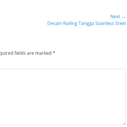
Next →
Next
Desain Railing Tangga Stainless Steel
post:
quired fields are marked
*