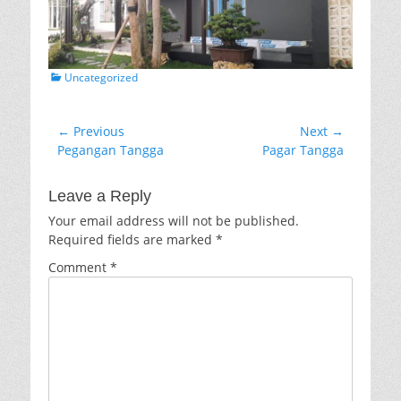
Categories
Uncategorized
Post
← Previous
Next →
Previous
Next
Pegangan Tangga
Pagar Tangga
navigation
post:
post:
Leave a Reply
Your email address will not be published.
Required fields are marked
*
Comment
*