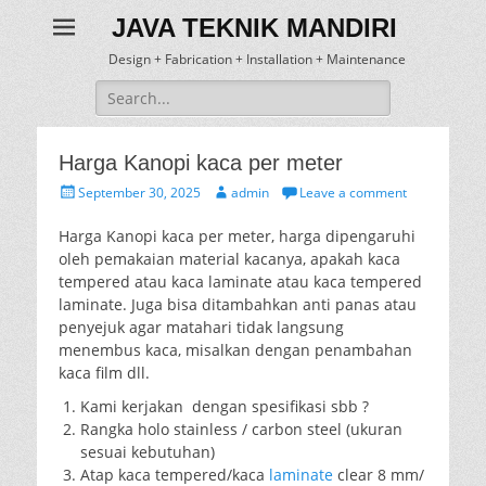
JAVA TEKNIK MANDIRI
Design + Fabrication + Installation + Maintenance
Search
for:
Harga Kanopi kaca per meter
Posted
Author
September 30, 2025
admin
Leave a comment
on
Harga Kanopi kaca per meter, harga dipengaruhi
oleh pemakaian material kacanya, apakah kaca
tempered atau kaca laminate atau kaca tempered
laminate. Juga bisa ditambahkan anti panas atau
penyejuk agar matahari tidak langsung
menembus kaca, misalkan dengan penambahan
kaca film dll.
Kami kerjakan dengan spesifikasi sbb ?
Rangka holo stainless / carbon steel (ukuran
sesuai kebutuhan)
Atap kaca tempered/kaca
laminate
clear 8 mm/