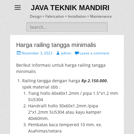
JAVA TEKNIK MANDIRI
Design + Fabrication + Installation + Maintenance
Search
for:
Harga railing tangga minimalis
Posted
Author
November 3, 2023
admin
Leave a comment
on
Berikut informasi untuk harga railing tangga
minimalis
Railing tangga dengan harga
Rp 2.150.000
,
spek material sbb :
Tiang hollo 40x40x1.2mm / pipa 1.5″x1.2 mm
SUS304
Handraill hollo 30x60x1.2mm /pipa
2″x1.2mm SUS304 atau kayu kamper
40x60mm.
Pembatas kaca tempered 10 mm. ex.
Asahimas/setara