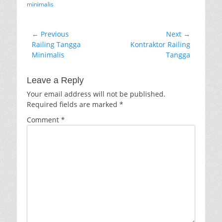
minimalis
Post
← Previous
Next →
Previous
Next
Railing Tangga
Kontraktor Railing
navigation
post:
post:
Minimalis
Tangga
Leave a Reply
Your email address will not be published.
Required fields are marked
*
Comment
*